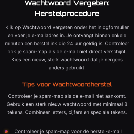
Wachtwoord Vergeten:
Herstelprocedure
Klik op Wachtwoord vergeten onder het inlogformulier
en voer je e-mailadres in. Je ontvangt binnen enkele
minuten een herstellink die 24 uur geldig is. Controleer
ook je spam-map als de e-mail niet direct verschijnt.
Kies een nieuw, sterk wachtwoord dat je nergens
anders gebruikt.
Tips voor Wachtwoordherstel
Controleer je spam-map als de e-mail niet aankomt.
Gebruik een sterk nieuw wachtwoord met minimaal 8
tekens. Combineer letters, cijfers en speciale tekens.
Controleer je spam-map voor de herstel-e-mail