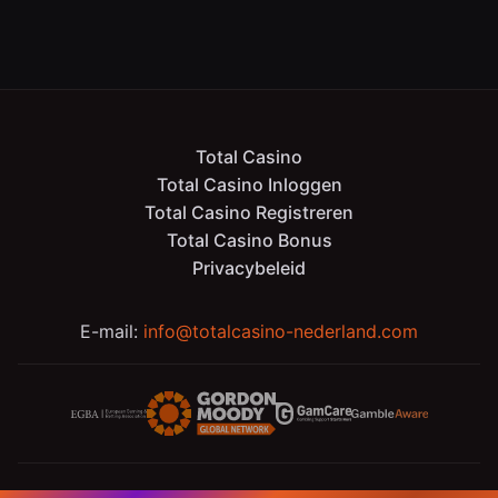
identiteitsverificatie is verplicht voor toegang.
loggen na het spelen. Dit is vooral belangrijk op
Wij gebruiken de nieuwste TLS-encryptie en
gedeelde of openbare apparaten.
beschermen uw account met automatische
monitoring tegen verdachte activiteiten. Bij
ongebruikelijke inlogpogingen ontvangt u direct
Total Casino
een waarschuwing.
Total Casino Inloggen
Total Casino Registreren
Total Casino Bonus
Privacybeleid
E-mail:
info@totalcasino-nederland.com