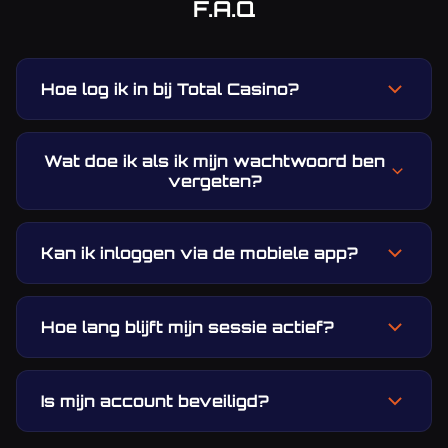
F.A.Q
Hoe log ik in bij Total Casino?
Klik op Inloggen, voer je e-mail en wachtwoord
in. Na verificatie krijg je direct toegang tot je
Wat doe ik als ik mijn wachtwoord ben
account. Dezelfde inloggegevens werken op
vergeten?
zowel de website als de mobiele app. Wij raden
Klik op Wachtwoord vergeten en voer je e-mail
aan om je wachtwoord niet op te slaan op
in. Je ontvangt een herstellink die 24 uur geldig
Kan ik inloggen via de mobiele app?
gedeelde apparaten.
is. Controleer ook je spam-map als de e-mail
Ja, dezelfde inloggegevens werken voor de
niet direct verschijnt. Kies een nieuw, sterk
website en de app op iOS en Android. De app
wachtwoord met minimaal 8 tekens.
Hoe lang blijft mijn sessie actief?
biedt daarnaast biometrische login via Face ID
Je sessie blijft actief tot je uitlogt of na 30
of vingerafdruk voor snellere en veiligere
minuten inactiviteit automatisch wordt
toegang. Wij raden de app aan voor de beste
Is mijn account beveiligd?
beëindigd. In de app blijft de sessie langer
mobiele ervaring.
Ja, alle verbindingen zijn versleuteld en
actief, maar wij raden aan om altijd uit te