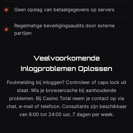
Geen opslag van betaalgegevens op servers
Regelmatige beveiligingsaudits door externe
partijen
Veelvoorkomende
Inlogproblemen Oplossen
Foutmelding bij inloggen? Controleer of caps lock uit
staat. Wis je browsercache bij aanhoudende
problemen. Bij Casino Total neem je contact op via
chat, e-mail of telefoon. Consultants zijn beschikbaar
van 8:00 tot 24:00 uur, 7 dagen per week.