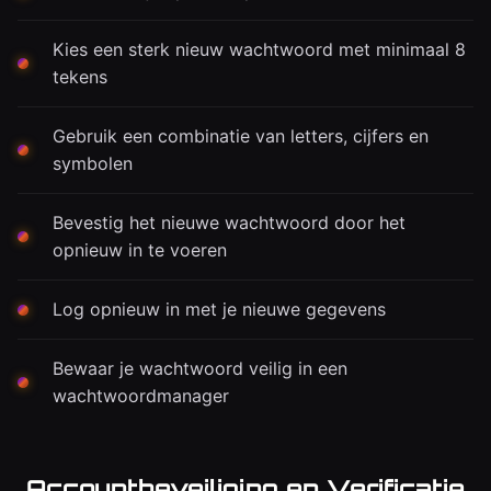
Kies een sterk nieuw wachtwoord met minimaal 8
tekens
Gebruik een combinatie van letters, cijfers en
symbolen
Bevestig het nieuwe wachtwoord door het
opnieuw in te voeren
Log opnieuw in met je nieuwe gegevens
Bewaar je wachtwoord veilig in een
wachtwoordmanager
Accountbeveiliging en Verificatie