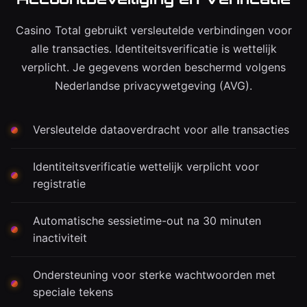
Casino Total gebruikt versleutelde verbindingen voor
alle transacties. Identiteitsverificatie is wettelijk
verplicht. Je gegevens worden beschermd volgens
Nederlandse privacywetgeving (AVG).
Versleutelde dataoverdracht voor alle transacties
Identiteitsverificatie wettelijk verplicht voor
registratie
Automatische sessietime-out na 30 minuten
inactiviteit
Ondersteuning voor sterke wachtwoorden met
speciale tekens