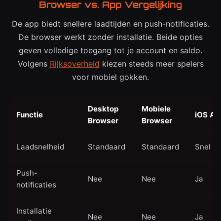
Browser vs. App Vergelijking
De app biedt snellere laadtijden en push-notificaties.
De browser werkt zonder installatie. Beide opties
geven volledige toegang tot je account en saldo.
Volgens
Rijksoverheid
kiezen steeds meer spelers
voor mobiel gokken.
Desktop
Mobiele
Functie
iOS Ap
Browser
Browser
Laadsnelheid
Standaard
Standaard
Snel
Push-
Nee
Nee
Ja
notificaties
Installatie
Nee
Nee
Ja